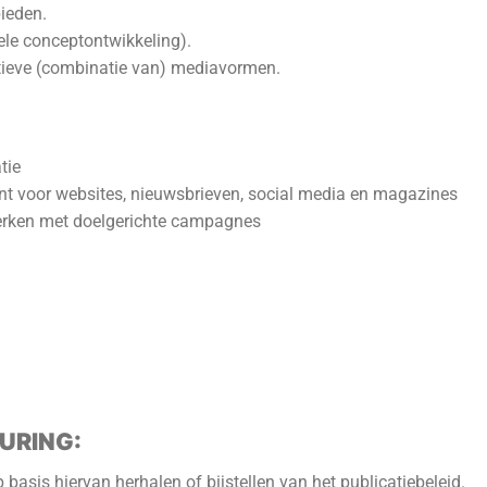
ieden.
ele conceptontwikkeling).
ctieve (combinatie van) mediavormen.
tie
ent voor websites, nieuwsbrieven, social media en magazines
merken met doelgerichte campagnes
URING:
 basis hiervan herhalen of bijstellen van het publicatiebeleid.