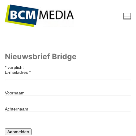
Ga
naar
de
inhoud
Nieuwsbrief Bridge
*
verplicht
E-mailadres
*
Voornaam
Achternaam