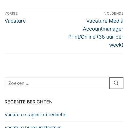
Bericht
VORIGE
VOLGENDE
navigatie
Vorig
Volgend
Vacature
Vacature Media
bericht:
bericht:
Accountmanager
Print/Online (38 uur per
week)
Zoeken
naar:
RECENTE BERICHTEN
Vacature stagiair(e) redactie
Vacature bureauredacteur